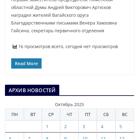
областной Думы Андрей Викторович Артюхов
наградил жителей Вагайского оруга
Благодарственными письмами.Венера Хамзовна
Гайсина, секретарь первичного отделения
16 просмотров всего, сегодня нет просмотров
Read More
АРХИВ НОВОСТЕЙ
Октябрь 2025
ПН
ВТ
СР
ЧТ
ПТ
СБ
ВС
1
2
3
4
5
6
7
8
9
10
11
12