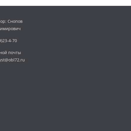
ор: Снопов
димирович
)23-4-70
нной почты
yst@obl72.ru