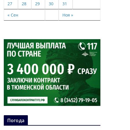
27
28
29
30
31
« Сен
Ноя »
Погода