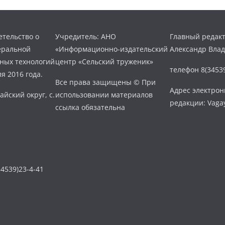
тельство о
Учредитель: АНО
Главный редакт
еральной
«Информационно-издательский
Александр Вла
нных технологий
центр «Сельский труженик»
телефон 8(34539
я 2016 года.
Все права защищены © При
Адрес электро
айский округ, с.
использовании материалов
редакции: Vaga
ссылка обязательна
4539)23-4-41