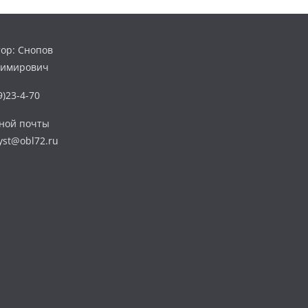
ор: Снопов
димирович
)23-4-70
нной почты
yst@obl72.ru