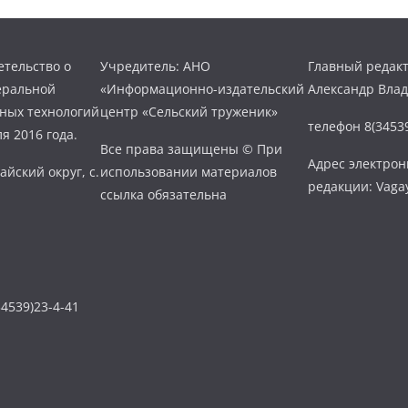
тельство о
Учредитель: АНО
Главный редакт
еральной
«Информационно-издательский
Александр Вла
нных технологий
центр «Сельский труженик»
телефон 8(34539
я 2016 года.
Все права защищены © При
Адрес электро
айский округ, с.
использовании материалов
редакции: Vaga
ссылка обязательна
4539)23-4-41