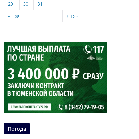
29
30
31
« Ноя
Янв »
Погода