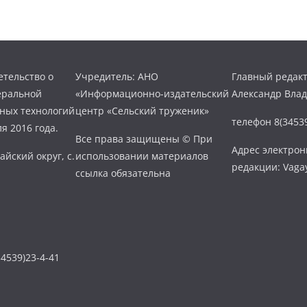
тельство о
Учредитель: АНО
Главный редакт
еральной
«Информационно-издательский
Александр Вла
нных технологий
центр «Сельский труженик»
телефон 8(34539
я 2016 года.
Все права защищены © При
Адрес электро
айский округ, с.
использовании материалов
редакции: Vaga
ссылка обязательна
4539)23-4-41