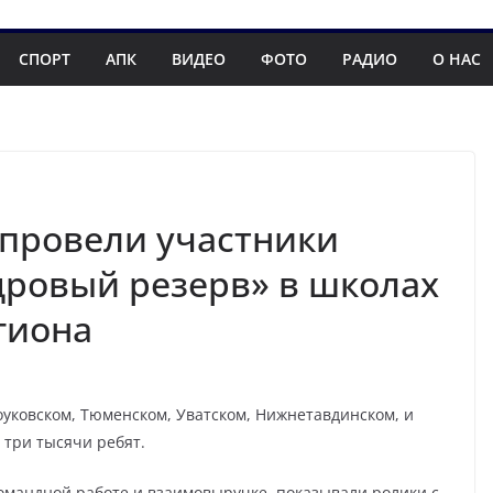
СПОРТ
АПК
ВИДЕО
ФОТО
РАДИО
О НАС
 провели участники
дровый резерв» в школах
гиона
оуковском, Тюменском, Уватском, Нижнетавдинском, и
 три тысячи ребят.
омандной работе и взаимовыручке, показывали ролики с