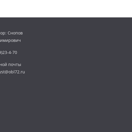
ор: Снопов
димирович
)23-4-70
нной почты
yst@obl72.ru