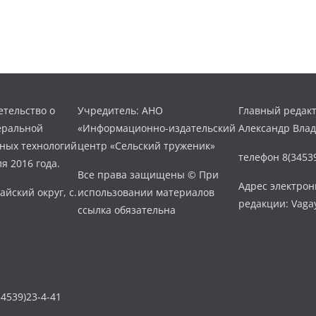
тельство о
Учредитель: АНО
Главный редакт
еральной
«Информационно-издательский
Александр Вла
нных технологий
центр «Сельский труженик»
телефон 8(34539
я 2016 года.
Все права защищены © При
Адрес электро
айский округ, с.
использовании материалов
редакции: Vaga
ссылка обязательна
4539)23-4-41