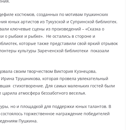
ения.
дефиле костюмов, созданных по мотивам пушкинских
ния юных артистов из Тукузской и Супринской библиотек.
вали ключевые сцены из произведений – «Сказка о
ки о рыбаке и рыбке». Не остались в стороне и
блиотек, которые также представили свой яркий отрывок
волонтеры культуры Зареченской библиотеки показали
овала своим творчеством Виктория Кузнецова,
Ирина Трушникова, которая провела увлекательный
авшая стихотворение. Для самых маленьких гостей были
 царила атмосфера беззаботного веселья.
туры, но и площадкой для поддержки юных талантов. В
 состоялось торжественное награждение победителей
ведениям Пушкина.