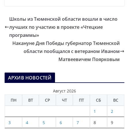
Школы из Тюменской области вошли в число
лучших по участию в проекте «Чтецкие
программы»
Накануне Дня Победы губернатор Тюменской
области пообщался с ветераном Иваном
Матвеевичем Поярковым
АРХИВ НОВОСТЕЙ
Август 2026
ПН
ВТ
СР
ЧТ
ПТ
СБ
ВС
1
2
3
4
5
6
7
8
9