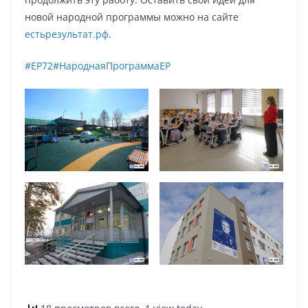
новой народной программы можно на сайте
естьрезультат.рф
.
#ЕР72#НароднаяПрограммаЕР