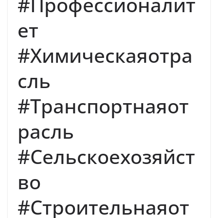
#Профессионалит
ет
#Химическаяотра
сль
#Транспортнаяот
расль
#Сельскоехозяйст
во
#Строительнаяот