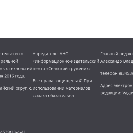
тельство о
Учредитель: АНО
Главный редакт
еральной
«Информационно-издательский
Александр Вла
нных технологий
центр «Сельский труженик»
телефон 8(34539
я 2016 года.
Все права защищены © При
Адрес электро
айский округ, с.
использовании материалов
редакции: Vaga
ссылка обязательна
4539)23-4-41