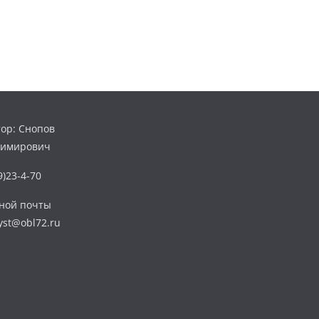
ор: Снопов
димирович
)23-4-70
нной почты
yst@obl72.ru