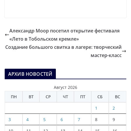
Александр Моор посетил открытие фестиваля
«Лето в Тобольском кремле»
Создание большого свитка в лагере: творческий
мастер-класс
АРХИВ НОВОСТЕЙ
Август 2026
ПН
ВТ
СР
ЧТ
ПТ
СБ
ВС
1
2
3
4
5
6
7
8
9
10
11
12
13
14
15
16