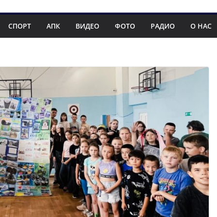
СПОРТ
АПК
ВИДЕО
ФОТО
РАДИО
О НАС