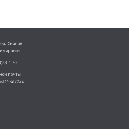
ор: Снопов
димирович
)23-4-70
нной почты
yst@obl72.ru