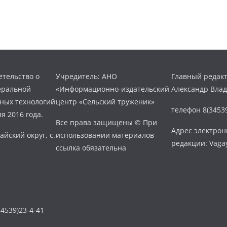
тельство о
Учредитель: АНО
Главный редакт
еральной
«Информационно-издательский
Александр Вла
нных технологий
центр «Сельский труженик»
телефон 8(34539
я 2016 года.
Все права защищены © При
Адрес электро
айский округ, с.
использовании материалов
редакции: Vaga
ссылка обязательна
4539)23-4-41