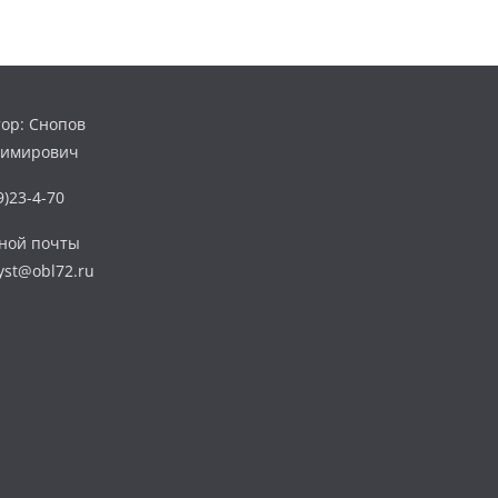
ор: Снопов
димирович
)23-4-70
нной почты
yst@obl72.ru