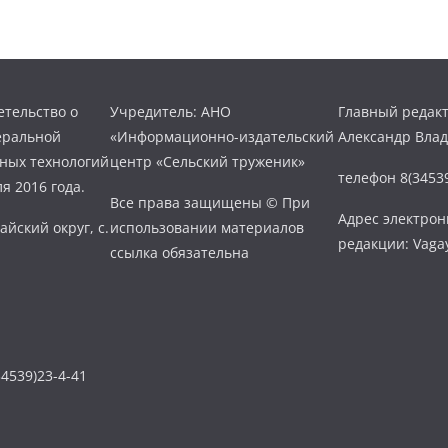
тельство о
Учредитель: АНО
Главный редакт
еральной
«Информационно-издательский
Александр Вла
нных технологий
центр «Сельский труженик»
телефон 8(34539
я 2016 года.
Все права защищены © При
Адрес электро
айский округ, с.
использовании материалов
редакции: Vaga
ссылка обязательна
4539)23-4-41