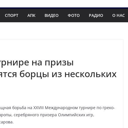
СПОРТ
АПК
ВИДЕО
ФОТО
РАДИО
О НАС
урнире на призы
ятся борцы из нескольких
ищная борьба на XXVIII Международном турнире по греко-
вропы, серебряного призера Олимпийских игр,
сарова.