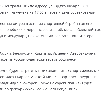
 «Центральный» по адресу: ул. Орджоникидзе, 60/1.
крытия намечена на 17:00 в первый день соревнований.
вестная фигура в истории спортивной борьбы нашего
х, европейских и мировых состязаний, медаль Олимпийских
удьи международной категории, заслуженного мастера
.
России, Белоруссии, Киргизии, Армении, Азербайджана,
иков из России будет тоже весьма обширной.
можно будет встретить таких знаменитых спортсменов, как
ров, Хасан Бароев, Алексей Мишин, Вартерес Самургашев,
, Владимир Чебоксаров. Также на соревнованиях будет
ии по греко-римской борьбе Гоги Когуашвили.