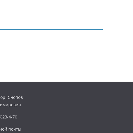
ор: Снопов
димирович
)23-4-70
нной почты