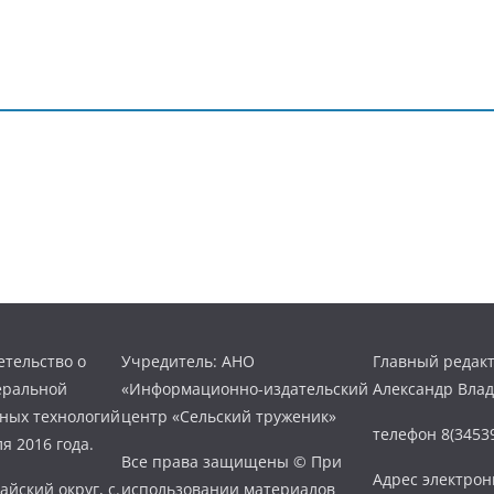
тельство о
Учредитель: АНО
Главный редакт
еральной
«Информационно-издательский
Александр Вла
нных технологий
центр «Сельский труженик»
телефон 8(34539
я 2016 года.
Все права защищены © При
Адрес электро
айский округ, с.
использовании материалов