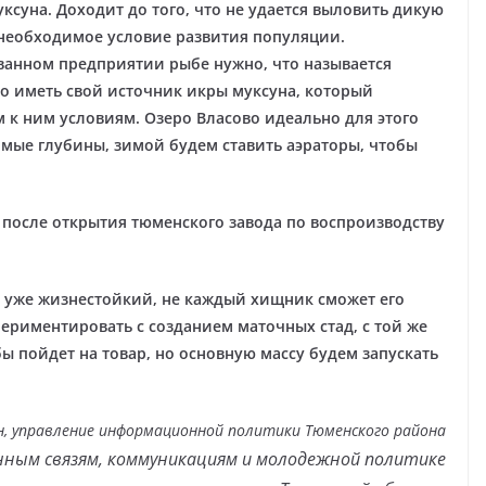
ксуна. Доходит до того, что не удается выловить дикую
 необходимое условие развития популяции.
ванном предприятии рыбе нужно, что называется
но иметь свой источник икры муксуна, который
к ним условиям. Озеро Власово идеально для этого
имые глубины, зимой будем ставить аэраторы, чтобы
после открытия тюменского завода по воспроизводству
 уже жизнестойкий, не каждый хищник сможет его
ериментировать с созданием маточных стад, с той же
бы пойдет на товар, но основную массу будем запускать
н, управление информационной политики Тюменского района
ным связям, коммуникациям и молодежной политике