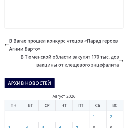
В Вагае прошел конкурс чтецов «Парад героев
Агнии Барто»
В Тюменской области закупят 170 тыс. доз
вакцины от клещевого энцефалита
АРХИВ НОВОСТЕЙ
Август 2026
ПН
ВТ
СР
ЧТ
ПТ
СБ
ВС
1
2
3
4
5
6
7
8
9