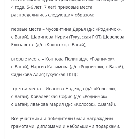
4 года, 5-6 лет, 7 лет) призовые места
распределились следующим образом:
первые места – Чусовитина Дарья (д/с «Родничок»,
с.Вагай), Шарипова Нурия (Тукузская ГКП),Шевелева
Елизавета (д/с «Колосок», с.Вагай);
вторые места – Коннова Полина(д/с «Родничок»,
с.Вагай), Наргиз Казымова (д/с «Родничок», с.Вагай),
Садыкова Алия(Тукузская ГКП) ;
третьи места – Иванова Надежда (д/с «Колосок»,
с.Вагай), Ковалевская София (д/с «Родничок»,
с.Вагай),Иванова Мария (д/с «Колосок», с.Вагай).
Все участники и победители были награждены
грамотами, дипломами и небольшими подарками.