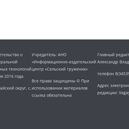
тельство о
Учредитель: АНО
Главный редакт
еральной
«Информационно-издательский
Александр Вла
нных технологий
центр «Сельский труженик»
телефон 8(34539
я 2016 года.
Все права защищены © При
Адрес электро
айский округ, с.
использовании материалов
редакции: Vaga
ссылка обязательна