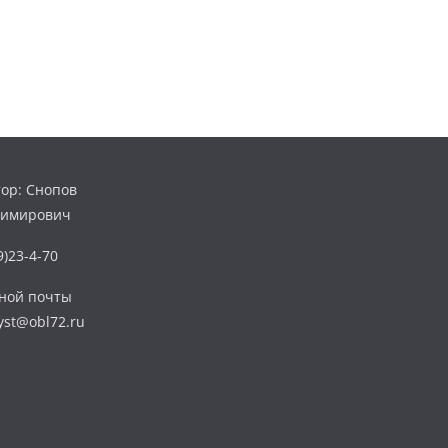
ор: Снопов
димирович
)23-4-70
нной почты
yst@obl72.ru