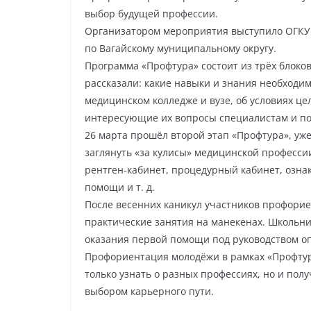
выбор будущей профессии.
Организатором мероприятия выступило ОГКУ 
по Вагайскому муниципальному округу.
Программа «Профтура» состоит из трёх блоко
рассказали: какие навыки и знания необходи
медицинском колледже и вузе, об условиях цел
интересующие их вопросы специалистам и по
26 марта прошёл второй этап «Профтура», уж
заглянуть «за кулисы» медицинской профессии
рентген‑кабинет, процедурный кабинет, озн
помощи и т. д.
После весенних каникул участников профори
практические занятия на манекенах. Школьни
оказания первой помощи под руководством о
Профориентация молодёжи в рамках «Профтур
только узнать о разных профессиях, но и пол
выбором карьерного пути.