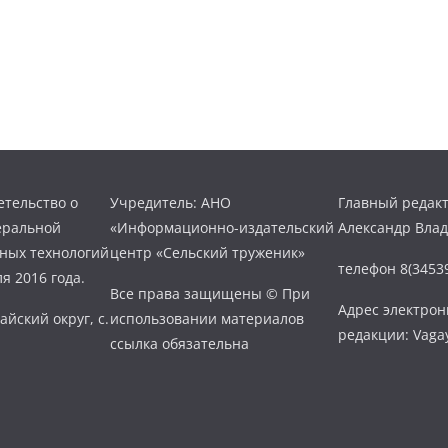
тельство о
Учредитель: АНО
Главный редакт
еральной
«Информационно-издательский
Александр Вла
нных технологий
центр «Сельский труженик»
телефон 8(34539
я 2016 года.
Все права защищены © При
Адрес электро
айский округ, с.
использовании материалов
редакции: Vaga
ссылка обязательна