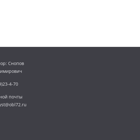
ор: Снопов
димирович
)23-4-70
нной почты
yst@obl72.ru