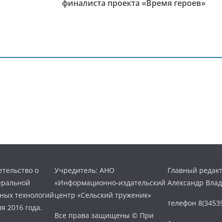
финалиста проекта «Время героев»
тельство о
Учредитель: АНО
Главный редакт
еральной
«Информационно-издательский
Александр Вла
нных технологий
центр «Сельский труженик»
телефон 8(34539
я 2016 года.
Все права защищены © При