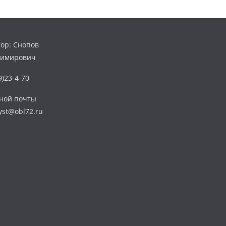
ор: Снопов
димирович
)23-4-70
нной почты
yst@obl72.ru