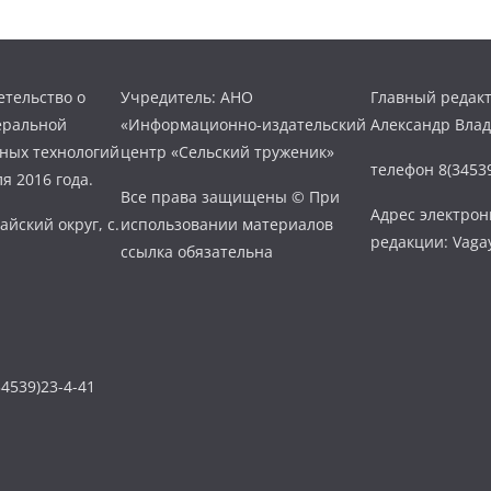
тельство о
Учредитель: АНО
Главный редакт
еральной
«Информационно-издательский
Александр Вла
нных технологий
центр «Сельский труженик»
телефон 8(34539
я 2016 года.
Все права защищены © При
Адрес электро
айский округ, с.
использовании материалов
редакции: Vaga
ссылка обязательна
4539)23-4-41