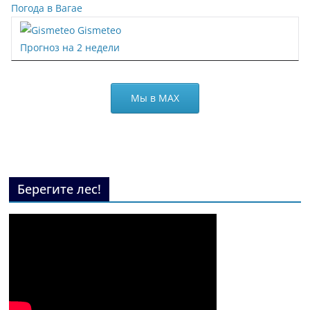
Погода в Вагае
Gismeteo
Прогноз на 2 недели
Мы в МАХ
Берегите лес!