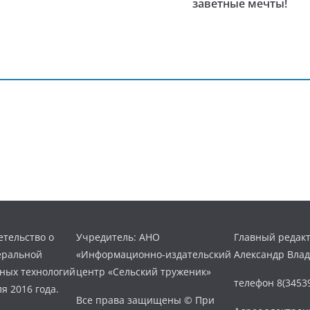
заветные мечты!
тельство о
Учредитель: АНО
Главный редакт
еральной
«Информационно-издательский
Александр Вла
нных технологий
центр «Сельский труженик»
телефон 8(34539
я 2016 года.
Все права защищены © При