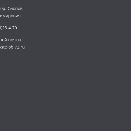
ор: Снопов
димирович
)23-4-70
нной почты
yst@obl72.ru