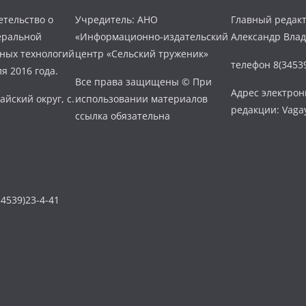
тельство о
Учредитель: АНО
Главный редакт
еральной
«Информационно-издательский
Александр Вла
нных технологий
центр «Сельский труженик»
телефон 8(34539
я 2016 года.
Все права защищены © При
Адрес электро
айский округ, с.
использовании материалов
редакции: Vaga
ссылка обязательна
4539)23-4-41