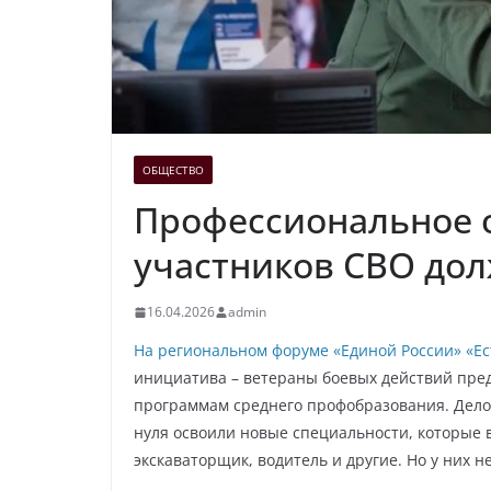
ОБЩЕСТВО
Профессиональное 
участников СВО дол
16.04.2026
admin
На региональном форуме «Единой России» «Ес
инициатива – ветераны боевых действий пред
программам среднего профобразования. Дело 
нуля освоили новые специальности, которые 
экскаваторщик, водитель и другие. Но у них 