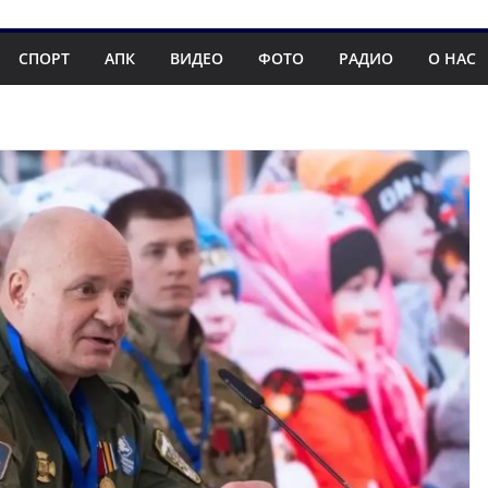
СПОРТ
АПК
ВИДЕО
ФОТО
РАДИО
О НАС