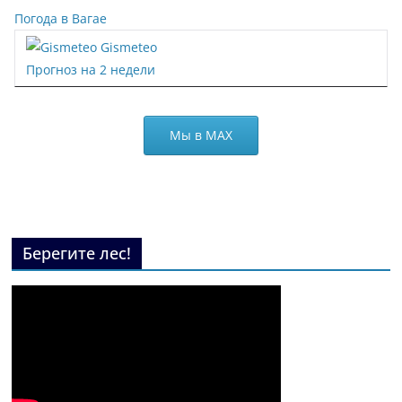
Погода в Вагае
Gismeteo
Прогноз на 2 недели
Мы в МАХ
Берегите лес!