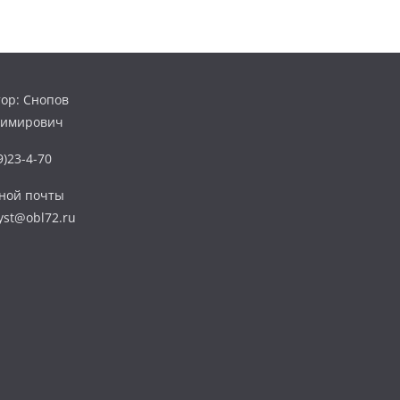
ор: Снопов
димирович
)23-4-70
нной почты
yst@obl72.ru