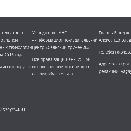
тельство о
Учредитель: АНО
Главный редакт
еральной
«Информационно-издательский
Александр Вла
нных технологий
центр «Сельский труженик»
телефон 8(34539
я 2016 года.
Все права защищены © При
Адрес электро
айский округ, с.
использовании материалов
редакции: Vaga
ссылка обязательна
4539)23-4-41