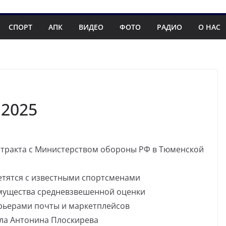
СПОРТ
АПК
ВИДЕО
ФОТО
РАДИО
О НАС
.2025
нтракта с Министерством обороны РФ в Тюменской
тятся с известными спортсменами
мущества средневзвешенной оценки
рьерами почты и маркетплейсов
ила Антонина Плоскирева