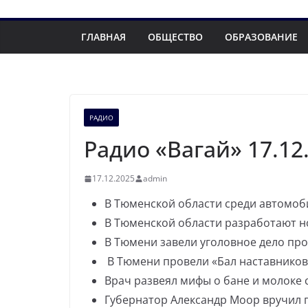
ГЛАВНАЯ
ОБЩЕСТВО
ОБРАЗОВАНИЕ
РАДИО
Радио «Вагай» 17.12
17.12.2025
admin
В Тюменской области среди автомоб
В Тюменской области разработают н
В Тюмени завели уголовное дело про
В Тюмени провели «Бал наставников
Врач развеял мифы о бане и молоке 
Губернатор Александр Моор вручил 