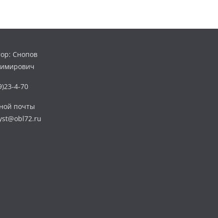
ор: Снопов
димирович
)23-4-70
нной почты
yst@obl72.ru