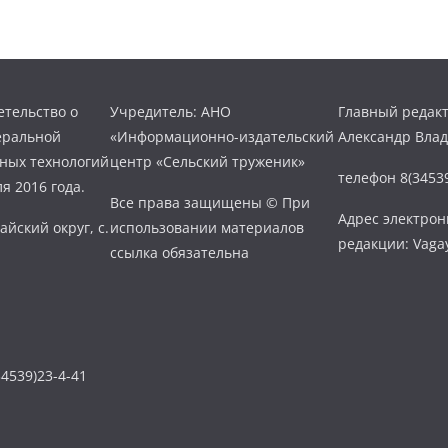
тельство о
Учредитель: АНО
Главный редакт
еральной
«Информационно-издательский
Александр Вла
нных технологий
центр «Сельский труженик»
телефон 8(34539
я 2016 года.
Все права защищены © При
Адрес электро
айский округ, с.
использовании материалов
редакции: Vaga
ссылка обязательна
4539)23-4-41