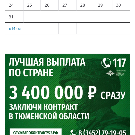
24
25
26
27
28
29
30
31
« Июл