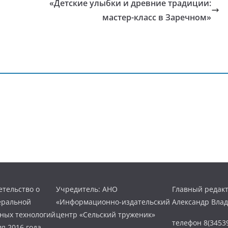
«Детские улыбки и древние традиции:
мастер-класс в Заречном»
тельство о
Учредитель: АНО
Главный редакт
еральной
«Информационно-издательский
Александр Вла
нных технологий
центр «Сельский труженик»
телефон 8(34539
я 2016 года.