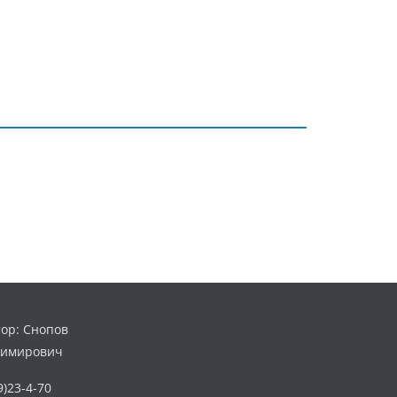
ор: Снопов
димирович
)23-4-70