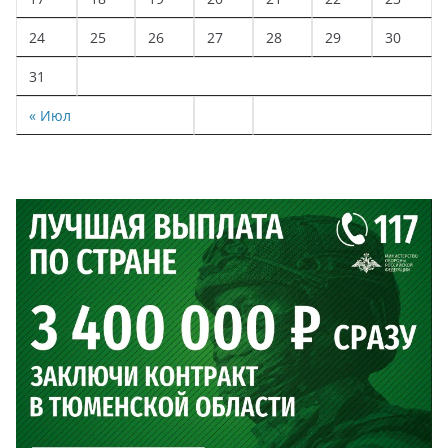
24
25
26
27
28
29
30
31
« Июл