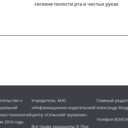
гигиене полости рта и чистых руках
тельство о
Учредитель: АНО
Главный редакт
еральной
«Информационно-издательский
Александр Вла
нных технологий
центр «Сельский труженик»
телефон 8(34539
я 2016 года.
Все права защищены © При