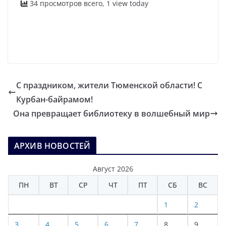
34 просмотров всего, 1 view today
С праздником, жители Тюменской области! С
Курбан-байрамом!
Она превращает библиотеку в волшебный мир
АРХИВ НОВОСТЕЙ
Август 2026
ПН
ВТ
СР
ЧТ
ПТ
СБ
ВС
1
2
3
4
5
6
7
8
9