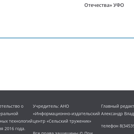
Отечества» УФО
тельство о
Учредитель: АНО
Главный редакт
еральной
«Информационно-издательский
Александр Вла
нных технологий
центр «Сельский труженик»
телефон 8(34539
я 2016 года.
Все права защищены © При