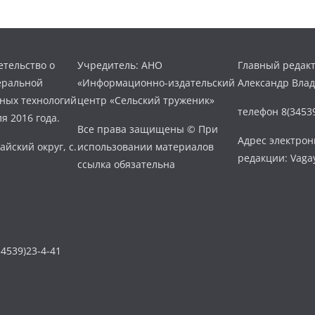
тельство о
Учредитель: АНО
Главный редакт
еральной
«Информационно-издательский
Александр Вла
нных технологий
центр «Сельский труженик»
телефон 8(34539
я 2016 года.
Все права защищены © При
Адрес электро
айский округ, с.
использовании материалов
редакции: Vaga
ссылка обязательна
4539)23-4-41