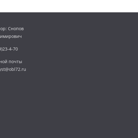
ор: Снопов
димирович
)23-4-70
нной почты
yst@obl72.ru