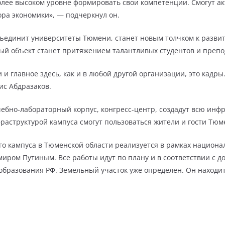
более высоком уровне формировать свои компетенции. Смогут а
тора экономики», — подчеркнул он.
бъединит университеты Тюмени, станет новым толчком к разви
ый объект станет притяжением талантливых студентов и препо
 и главное здесь, как и в любой другой организации, это кадры
ис Абдразаков.
ебно-лабораторный корпус, конгресс-центр, создадут всю инфра
раструктурой кампуса смогут пользоваться жители и гости Тюм
о кампуса в Тюменской области реализуется в рамках национал
ром Путиным. Все работы идут по плану и в соответствии с д
образования РФ. Земельный участок уже определен. Он находи