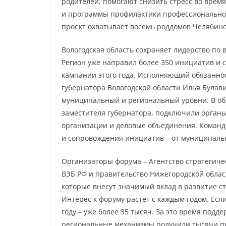
родителей, помогают снизить стресс во врем
и программы профилактики профессиональног
проект охватывает восемь роддомов Челябинс
Вологодская область сохраняет лидерство по
Регион уже направил более 350 инициатив и 
кампании этого года. Исполняющий обязанно
губернатора Вологодской области Илья Булав
муниципальный и региональный уровни. В обл
заместителя губернатора, подключили орган
организации и деловые объединения. Команд
и сопровождения инициатив – от муниципальн
Организаторы форума – Агентство стратегиче
ВЭБ.РФ и правительство Нижегородской област
которые внесут значимый вклад в развитие с
Интерес к форуму растет с каждым годом. Если
году – уже более 35 тысяч. За это время под
региональные механизмы получили тысячи пр