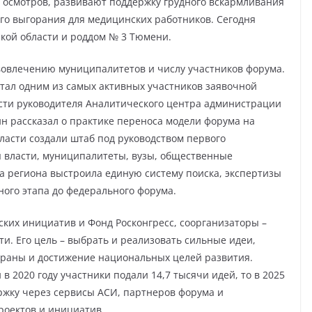
я осмотров, развивают поддержку грудного вскармливания
о выгорания для медицинских работников. Сегодня
кой области и роддом № 3 Тюмени.
 вовлечению муниципалитетов и числу участников форума.
стал одним из самых активных участников заявочной
сти руководителя Аналитического центра администрации
ин рассказал о практике переноса модели форума на
асти создали штаб под руководством первого
ы власти, муниципалитеты, вузы, общественные
а региона выстроила единую систему поиска, экспертизы
ого этапа до федерального форума.
ских инициатив и Фонд Росконгресс, соорганизаторы –
и. Его цель – выбрать и реализовать сильные идеи,
траны и достижение национальных целей развития.
 в 2020 году участники подали 14,7 тысячи идей, то в 2025
держку через сервисы АСИ, партнеров форума и
оектов и инициатив.