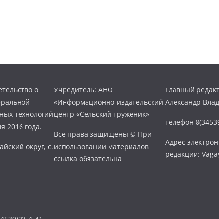
тельство о
Учредитель: АНО
Главный редакт
еральной
«Информационно-издательский
Александр Вла
нных технологий
центр «Сельский труженик»
телефон 8(34539
я 2016 года.
Все права защищены © При
Адрес электро
айский округ, с.
использовании материалов
редакции: Vaga
ссылка обязательна
4539)23-4-41