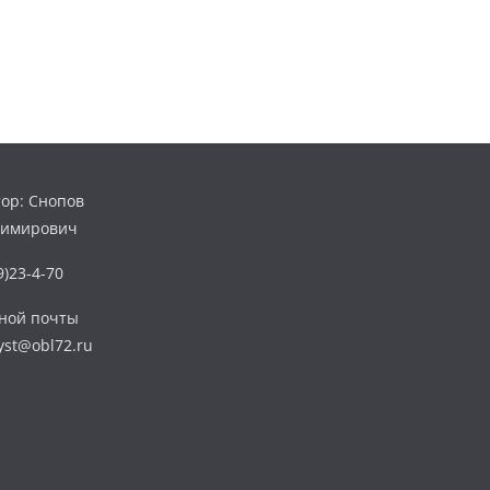
ор: Снопов
димирович
)23-4-70
нной почты
yst@obl72.ru