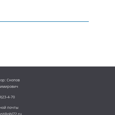
ор: Снопов
димирович
)23-4-70
нной почты
yst@obl72.ru