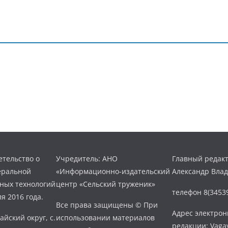
тельство о
Учредитель: АНО
Главный редакт
еральной
«Информационно-издательский
Александр Вла
нных технологий
центр «Сельский труженик»
телефон 8(34539
я 2016 года.
Все права защищены © При
Адрес электро
айский округ, с.
использовании материалов
редакции: Vaga