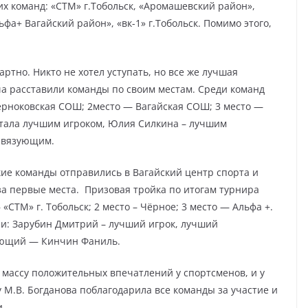
х команд: «СТМ» г.Тобольск, «Аромашевский район»,
фа+ Вагайский район», «вк-1» г.Тобольск. Помимо этого,
ртно. Никто не хотел уступать, но все же лучшая
ча расставили команды по своим местам. Среди команд
ерноковская СОШ; 2место — Вагайская СОШ; 3 место —
стала лучшим игроком, Юлия Силкина – лучшим
связующим.
ие команды отправились в Вагайский центр спорта и
за первые места. Призовая тройка по итогам турнира
«СТМ» г. Тобольск; 2 место – Чёрное; 3 место — Альфа +.
и: Зарубин Дмитрий – лучший игрок, лучший
ующий — Кинчин Фаниль.
 массу положительных впечатлений у спортсменов, и у
 М.В. Богданова поблагодарила все команды за участие и
и.