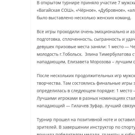
В открытом турнире приняло участие 7 мужски
«Вагайская СОШ», «Чёрное», «Дубровное», «аль
было выставлено несколько женских команд.
Все игры проходили очень эмоционально и аза
подготовка, сплоченность, сыгранность и уда
девушек призовые места заняли: 1 место — Ч
молодость г.Тобольск. Элина Тимербулатова 
нападающим, Елизавета Морозова – лучшим 
После нескольких продолжительных игр мужск
творчества. Там состоялись финальные игры 
определилась в следующем порядке: 1 место – 
Лучшими игроками в разных номинациях стал
нападающий — Гилачев Зуфар, лучший связ
Турнир прошел на позитивной ноте и оставил
зрителей. В завершении инструктор по спорту
вручила победителям медали, грамоты и кубк