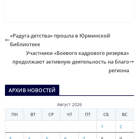
«Радуга детства» прошла в Юрминской
библиотеке
Участники «Боевого кадрового резерва»
продолжают активную деятельность на благо
региона
АРХИВ НОВОСТЕЙ
Август 2026
ПН
ВТ
СР
ЧТ
ПТ
СБ
ВС
1
2
3
4
5
6
7
8
9