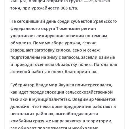
266 ц/га, овощей открытого грунта — 25,6 тысяч
тонн, при урожайности 363 ц/га.
На сегодняшний день среди субъектов Уральского
федерального округа Тюменский регион
удерживает лидирующие позиции по темпам
обмолота. Помимо сбора урожая, селяне
завершают заготовку силоса, сено и сенаж
подготовлены на зиму с запасом, засеяли озимые
и проводят осеннюю обработку почвы. Погода для
активной работы в полях благоприятная.
Губернатор Владимир Якушев поинтересовался,
как идет передислокация сельскохозяйственной
техники в муниципалитетах. Владимир Чейметов
доложил, что некоторые предприятия работают в
нескольких районах, высвобождающиеся
комбайны сразу же направляются в территории,
где обмолот продолжается и необходимо