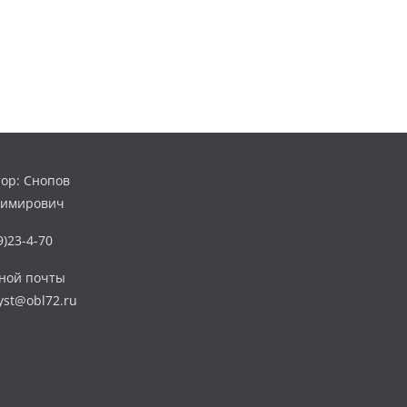
ор: Снопов
димирович
)23-4-70
нной почты
yst@obl72.ru