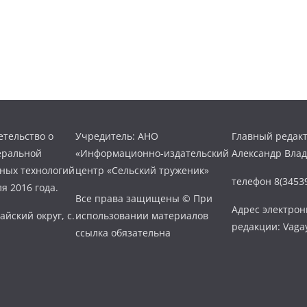
тельство о
Учредитель: АНО
Главный редакт
еральной
«Информационно-издательский
Александр Вла
нных технологий
центр «Сельский труженик»
телефон 8(34539
я 2016 года.
Все права защищены © При
Адрес электро
айский округ, с.
использовании материалов
редакции: Vaga
ссылка обязательна