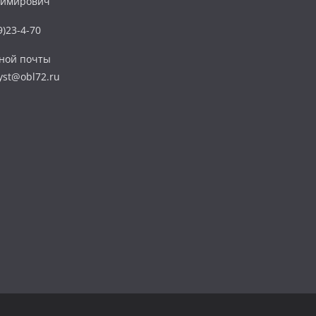
димирович
)23-4-70
нной почты
yst@obl72.ru