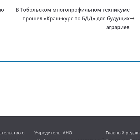
по
В Тобольском многопрофильном техникуме
прошел «Краш-курс по БДД» для будущих
аграриев
тельство о
Учредитель: АНО
Главный редакт