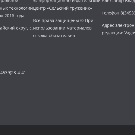
еральной
«Информационно-издательский
Александр Вла
нных технологий
центр «Сельский труженик»
телефон 8(34539
я 2016 года.
Все права защищены © При
Адрес электро
айский округ, с.
использовании материалов
редакции: Vaga
ссылка обязательна
4539)23-4-41