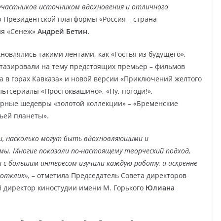
участников источником вдохновения и отличного
р Президентской платформы «Россия – страна
ия «Сенеж»
Андрей Бетин.
новлялись такими лентами, как «Гостья из будущего»,
нтазировали на тему предстоящих премьер – фильмов
 в горах Кавказа» и новой версии «Приключений желтого
льтсериалы «Простоквашино», «Ну, погоди!»,
арные шедевры «золотой коллекции» – «Бременские
ьей планеты».
и, насколько могут быть вдохновляющими и
. Многие показали по-настоящему творческий подход,
 с большим интересом изучили каждую работу, и искренне
отклик»,
– отметила Председатель Совета директоров
 директор киностудии имени М. Горького
Юлиана