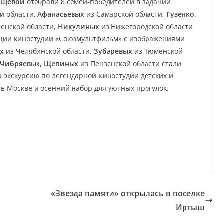
ащевой
отобрали 8 семей-победителей в задании
й области,
Афанасьевых
из Самарской области,
Гузенко,
енской области,
Никулиных
из Нижегородской области
кции киностудии «Союзмультфильм» с изображениями
х
из Челябинской области,
Зубаревых
из Тюменской
Чибряевых, Щепиных
из Пензенской области стали
а экскурсию по легендарной Киностудии детских и
в Москве и осенний набор для уютных прогулок.
«Звезда памяти» открылась в поселке
Иртыш