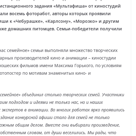
истанционного задания «Мультафиша» от киностудий
али восемь фоторабот, авторы которых проявили
иши к «Чебурашке», «Карлсону», «Морозко» и другим
 даже домашних питомцев. Семьи-победители получили
у нас семейное» семьи выполняли множество творческих
дарных производителей кино и анимации – киностудии
ношеских фильмов имени Максима Горького, по условиям
отопостер по мотивам знаменитых кино- и
с семейное» объединил столько творческих семей. Участники
им подходом и идеями не только нас, но и наших
 экспертов в анимации. Во многих работах ярко проявились
оздание конкурсной афиши стало для семей не только
ажным общим делом. Вместе они выбирали произведение,
собственным словам, от души веселились. Мы рады, что