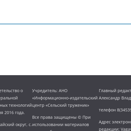
тельство о
Учредитель: АНО
Главный редакт
еральной
«Информационно-издательский
Александр Вла
нных технологий
центр «Сельский труженик»
телефон 8(34539
я 2016 года.
Все права защищены © При
Адрес электро
айский округ, с.
использовании материалов
редакции: Vaga