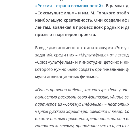
«Россия – страна возможностей»
.
В рамках д
«Союзмультфильм» и им. М. Горького отобр
наибольшую креативность. Они создали аф
лентам, вовлекая в процесс всех родных и
призы от партнеров проекта.
В ходе дистанционного этапа конкурса «Это 
заданий, среди них – «Мультафиша» от леген
«Союзмультфильм» и Киностудии детских и ю
которого нужно было создать оригинальный ф
мультипликационных фильмов.
«Очень приятно видеть, как конкурс «Это у на
полностью раскрыли свою фантазию, удивив сво
партнеров из «Союзмультфильма»
–
настоящих
черты русского характера: смекалка и юмор. С
возможностью проявить креативность, но и в
готовили костюмы, проводили съемки и, по их 