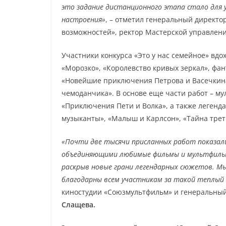
это задание дистанционного этапа стало для 
настроения»
, – отметил генеральный директо
возможностей», ректор Мастерской управлен
Участники конкурса «Это у нас семейное» вдох
«Морозко», «Королевство кривых зеркал», фа
«Новейшие приключения Петрова и Васечкина
чемоданчика». В основе еще части работ – му
«Приключения Пети и Волка», а также легенд
музыканты», «Малыш и Карлсон», «Тайна трет
«Почти две тысячи присланных работ показал
объединяющими любимые фильмы и мультфильмы
раскрыв новые грани легендарных сюжетов. Мы
благодарны всем участникам за такой теплый 
киностудии «Союзмультфильм» и генеральный
Слащева.