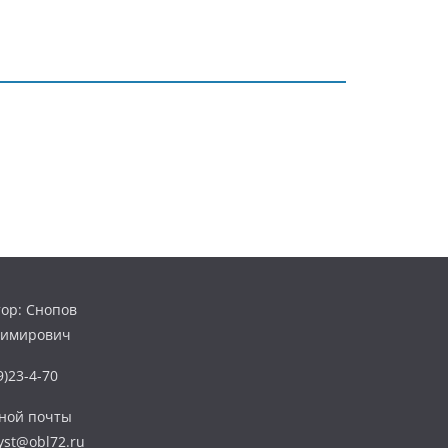
ор: Снопов
димирович
)23-4-70
нной почты
yst@obl72.ru