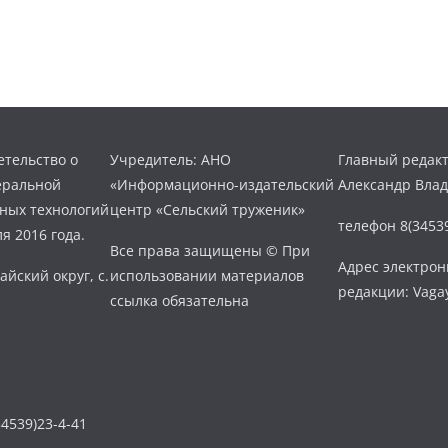
тельство о
Учредитель: АНО
Главный редакт
еральной
«Информационно-издательский
Александр Вла
нных технологий
центр «Сельский труженик»
телефон 8(34539
я 2016 года.
Все права защищены © При
Адрес электро
айский округ, с.
использовании материалов
редакции: Vaga
ссылка обязательна
4539)23-4-41