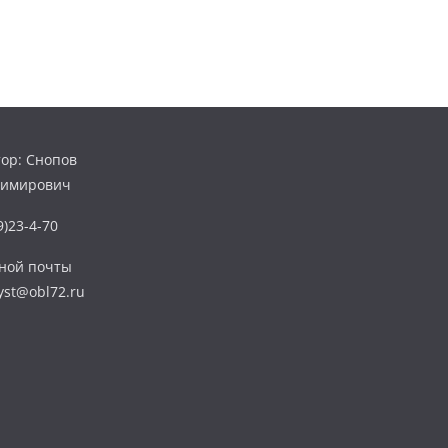
ор: Снопов
димирович
)23-4-70
нной почты
yst@obl72.ru