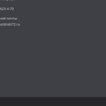
)23-4-70
нной почты
yst@obl72.ru