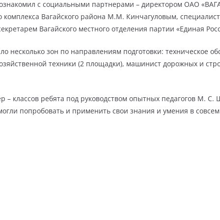
познакомил с социальными партнерами – директором ОАО «ВА
комплекса Вагайского района М.М. Кинчагуловым, специалист
екретарем Вагайского местного отделения партии «Единая Росс
ало несколько зон по направлениям подготовки: техническое о
охозяйственной техники (2 площадки), машинист дорожных и ст
р – классов ребята под руководством опытных педагогов М. С. Ш
 смогли попробовать и применить свои знания и умения в совсе