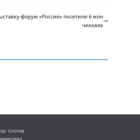
ыставку-форум «Россия» посетили 6 млн
человек
ор: Снопов
димирович