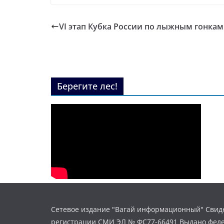
VI этап Кубка России по лыжным гонка
Берегите лес!
Сетевое издание "Вагай информационный" Свиде
регистрации СМИ ЭЛ № ФС77-66491 Выдано фед