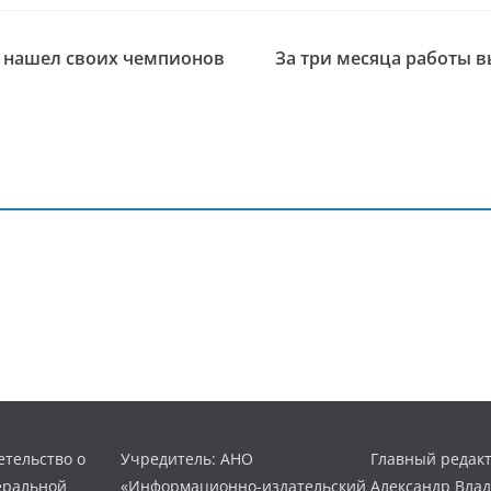
м нашел своих чемпионов
За три месяца работы в
тельство о
Учредитель: АНО
Главный редакт
еральной
«Информационно-издательский
Александр Вла