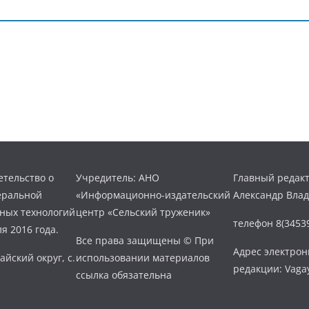
тельство о
Учредитель: АНО
Главный редакт
еральной
«Информационно-издательский
Александр Вла
нных технологий
центр «Сельский труженик»
телефон 8(34539
я 2016 года.
Все права защищены © При
Адрес электро
айский округ, с.
использовании материалов
редакции: Vaga
ссылка обязательна