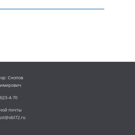
ор: Снопов
димирович
)23-4-70
нной почты
yst@obl72.ru