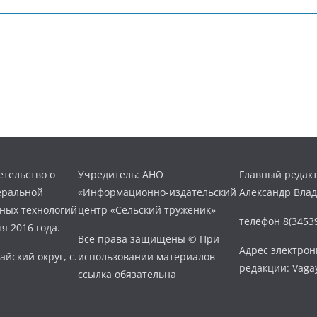
тельство о
Учредитель: АНО
Главный редакт
еральной
«Информационно-издательский
Александр Вла
нных технологий
центр «Сельский труженик»
телефон 8(34539
я 2016 года.
Все права защищены © При
Адрес электро
айский округ, с.
использовании материалов
редакции: Vaga
ссылка обязательна