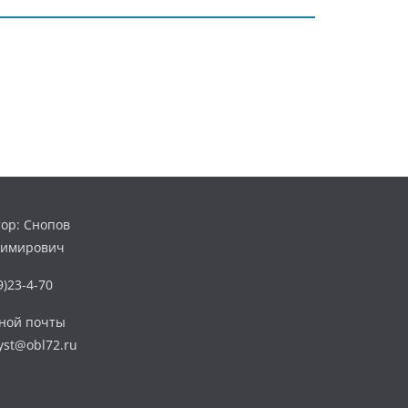
ор: Снопов
димирович
)23-4-70
нной почты
yst@obl72.ru