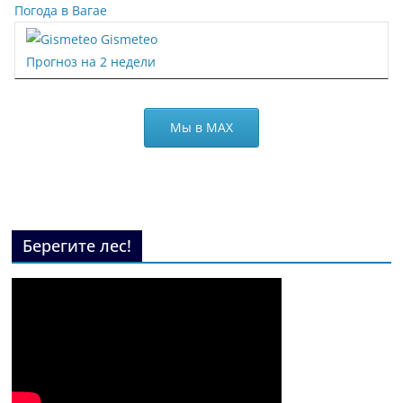
Погода в Вагае
Gismeteo
Прогноз на 2 недели
Мы в МАХ
Берегите лес!