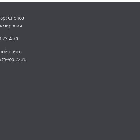
ор: Снопов
димирович
)23-4-70
нной почты
yst@obl72.ru