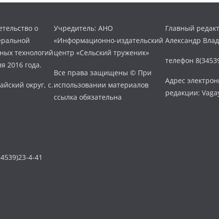
тельство о
Учредитель: АНО
Главный редакт
еральной
«Информационно-издательский
Александр Вла
нных технологий
центр «Сельский труженик»
телефон 8(34539
я 2016 года.
Все права защищены © При
Адрес электро
айский округ, с.
использовании материалов
редакции: Vaga
ссылка обязательна
4539)23-4-41