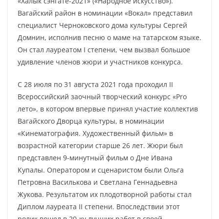
«Халык сэнгате-2021» («Народное искусство»).
Вагайский район в номинации «Вокал» представил
специалист Черноковского дома культуры Сергей
Домнин, исполнив песню о маме на татарском языке.
Он стал лауреатом I степени, чем вызвал большое
удивление членов жюри и участников конкурса.
С 28 июля по 31 августа 2021 года проходил II
Всероссийский заочный творческий конкурс «Pro
лето», в котором впервые принял участие коллектив
Вагайского Дворца культуры, в номинации
«Кинематография. Художественный фильм» в
возрастной категории старше 26 лет. Жюри был
представлен 9-минутный фильм о Дне Ивана
Купалы. Оператором и сценаристом были Ольга
Петровна Василькова и Светлана Геннадьевна
Жукова. Результатом их плодотворной работы стал
Диплом лауреата II степени. Впоследствии этот
ролик вошел в 20-ку лучших работ в своей