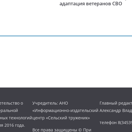
адаптация ветеранов СВО
тельство о
Учредитель: АНО
Главный редакт
еральной
«Информационно-издательский
Александр Вла
нных технологий
центр «Сельский труженик»
телефон 8(34539
я 2016 года.
Все права защищены © При