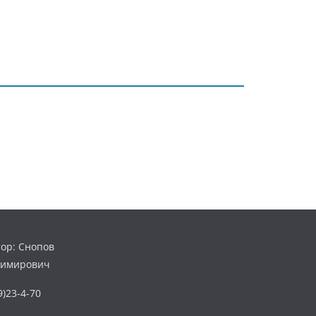
ор: Снопов
димирович
)23-4-70