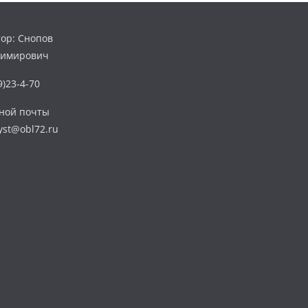
ор: Снопов
димирович
)23-4-70
нной почты
yst@obl72.ru