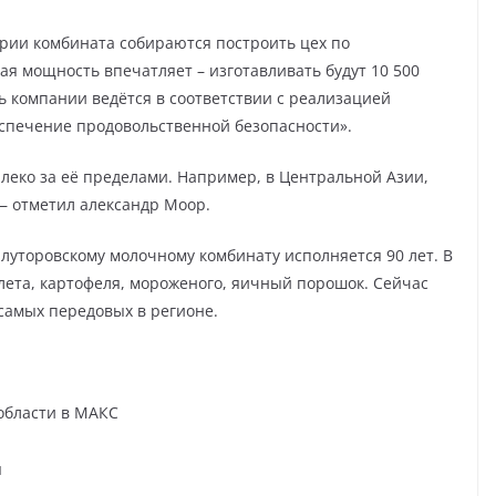
ории комбината собираются построить цех по
я мощность впечатляет – изготавливать будут 10 500
ть компании ведётся в соответствии с реализацией
спечение продовольственной безопасности».
алеко за её пределами. Например, в Центральной Азии,
— отметил александр Моор.
луторовскому молочному комбинату исполняется 90 лет. В
млета, картофеля, мороженого, яичный порошок. Сейчас
самых передовых в регионе.
области в МАКС
я