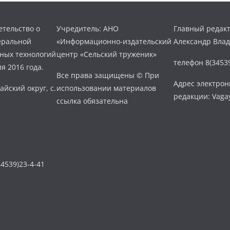
тельство о
Учредитель: АНО
Главный редакт
еральной
«Информационно-издательский
Александр Вла
нных технологий
центр «Сельский труженик»
телефон 8(34539
я 2016 года.
Все права защищены © При
Адрес электро
айский округ, с.
использовании материалов
редакции: Vaga
ссылка обязательна
4539)23-4-41