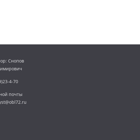
ор: Снопов
димирович
)23-4-70
нной почты
yst@obl72.ru