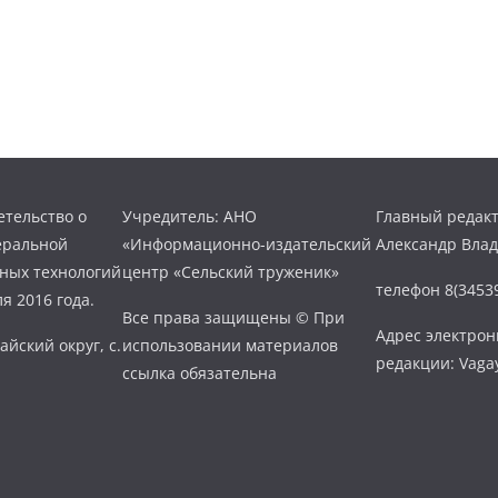
тельство о
Учредитель: АНО
Главный редакт
еральной
«Информационно-издательский
Александр Вла
нных технологий
центр «Сельский труженик»
телефон 8(34539
я 2016 года.
Все права защищены © При
Адрес электро
айский округ, с.
использовании материалов
редакции: Vaga
ссылка обязательна