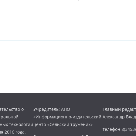
тельство о
Учредитель: АНО
Главный редакт
еральной
«Информационно-издательский
Александр Вла
нных технологий
центр «Сельский труженик»
телефон 8(34539
я 2016 года.