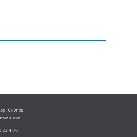
ор: Снопов
димирович
)23-4-70